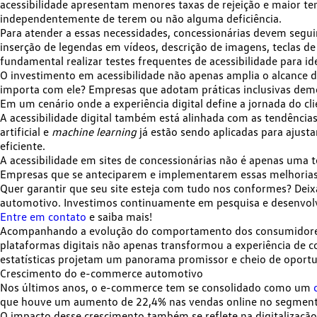
acessibilidade apresentam menores taxas de rejeição
e maior te
independentemente de terem ou não alguma deficiência.
Para atender a essas necessidades, concessionárias devem seguir
inserção de legendas em vídeos, descrição de imagens, teclas d
fundamental realizar testes frequentes de acessibilidade para iden
O investimento em acessibilidade não apenas amplia o alcance
importa com ele? Empresas que adotam práticas inclusivas d
Em um cenário onde a experiência digital define a jornada do cli
A acessibilidade digital também está alinhada com as tendência
artificial e
machine learning
já estão sendo aplicadas para ajust
eficiente.
A acessibilidade em sites de concessionárias
não é apenas uma t
Empresas que se anteciparem e implementarem essas melhorias 
Quer garantir que seu site esteja com tudo nos conformes? Dei
automotivo. Investimos continuamente em
pesquisa e desenvo
Entre em contato
e saiba mais!
Acompanhando a evolução do comportamento dos consumidores e 
plataformas digitais não apenas
transformou a experiência de 
estatísticas projetam um panorama promissor e cheio de oportu
Crescimento do e-commerce automotivo
Nos últimos anos, o e-commerce tem se consolidado como um
que houve um
aumento de 22,4% nas vendas online
no segmento
O impacto desse crescimento também se reflete na digitalização