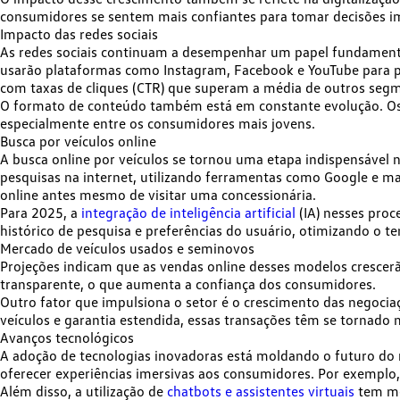
consumidores se sentem mais confiantes para tomar decisões i
Impacto das redes sociais
As redes sociais continuam a desempenhar um papel fundament
usarão plataformas como Instagram, Facebook e YouTube para pe
com taxas de cliques (CTR) que superam a média de outros seg
O formato de conteúdo também está em constante evolução. O
especialmente entre os consumidores mais jovens.
Busca por veículos online
A busca online por veículos se tornou uma etapa indispensáve
pesquisas na internet
, utilizando ferramentas como Google e ma
online
antes mesmo de visitar uma concessionária.
Para 2025, a
integração de inteligência artificial
(IA) nesses proc
histórico de pesquisa e preferências do usuário, otimizando o 
Mercado de veículos usados e seminovos
Projeções indicam que as vendas online desses modelos
crescer
transparente, o que aumenta a confiança dos consumidores.
Outro fator que impulsiona o setor é o crescimento das negociaç
veículos e garantia estendida, essas transações têm se tornado m
Avanços tecnológicos
A adoção de tecnologias inovadoras está moldando o futuro do 
oferecer experiências imersivas aos consumidores. Por exemplo, 
Além disso, a utilização de
chatbots e assistentes virtuais
tem mel