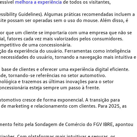
essível
melhora a experiência
de todos os visitantes,
ibility Guidelines)
. Algumas práticas recomendadas incluem a
 site possam ser operadas sem o uso do mouse. Além disso, é
, por que um cliente se importaria com uma empresa que não se
ial
, fatores cada vez mais valorizados pelos consumidores.
competitivo de uma concessionária.
ção da experiência do usuário. Ferramentas como inteligência
 necessidades do usuário, tornando a navegação mais intuitiva e
 base de clientes e oferecer uma experiência digital eficiente.
de, tornando-se referências no setor automotivo.
lógica e trazemos as últimas inovações para o setor
oncessionária esteja sempre um passo à frente.
omotivo cresce de forma exponencial. A transição para
 de marketing e relacionamento com clientes. Para 2025, as
ento feito pela Sondagem de Comércio do FGV IBRE, apontou
iações. Com plataformas mais intuitivas e seguras, os