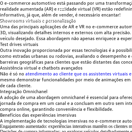
O e-commerce automotivo está passando por uma transformação
realidade aumentada (AR) e realidade virtual (VR) estão redef
informativo, já que,
além de vender, é necessário encantar
!
Showrooms virtuais e personalização
Uma das principais aplicações de AR e VR no e-commerce automo
3D
, visualizando detalhes internos e externos com alta precisã
veículo desejado. Essa abordagem não apenas enriquece a experiê
Test drives virtuais
Outra inovação proporcionada por essas tecnologias é a possibilid
como estradas urbanas ou rodovias, avaliando o desempenho e os
barreiras geográficas para clientes que estão distantes das conc
Assistência virtual e chatbots avançados
Não é só no
atendimento ao cliente que os assistentes virtuais 
mesmo
demonstrar funcionalidades
por meio de animações em r
de cada cliente.
Integração Omnichanel
A adoção de uma abordagem omnichanel é essencial para oferece
jornada de compra em um canal e a concluam em outro sem inter
compra online, garantindo conveniência e flexibilidade.
Benefícios das experiências imersivas
A implementação de tecnologias imersivas no e-commerce autom
Engajamento aumentado:
experiências interativas mantêm os clientes 
Decisões de compra informadas:
ao explorar veículos detalhadamente e