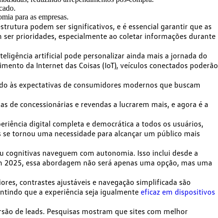
cado.
omia para as empresas.
strutura podem ser significativos, e
é essencial garantir que as
m ser prioridades, especialmente ao coletar informações durante
nteligência artificial pode personalizar ainda mais a jornada do
scimento da
Internet das Coisas (IoT)
, veículos conectados poderão
ndo às expectativas de consumidores modernos que buscam
s de concessionárias e revendas a lucrarem mais, e agora é a
eriência digital completa e democrática
a todos os usuários,
is se tornou uma necessidade para alcançar um público mais
ou cognitivas
naveguem com autonomia
. Isso inclui desde a
Em 2025,
essa abordagem não será apenas uma opção, mas uma
res, contrastes ajustáveis e navegação simplificada são
antindo que a experiência seja igualmente
eficaz em dispositivos
versão de leads. Pesquisas mostram que
sites com melhor