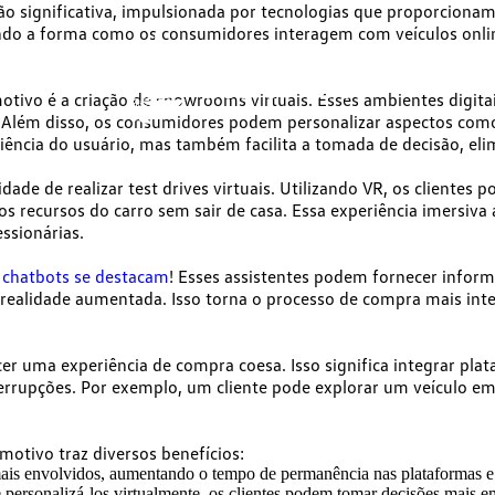
 significativa, impulsionada por tecnologias que proporciona
inindo a forma como os consumidores interagem com veículos onl
tivo é a criação de showrooms virtuais. Esses ambientes digita
o. Além disso, os consumidores podem personalizar aspectos com
ncia do usuário, mas também facilita a tomada de decisão, elimi
ade de realizar test drives virtuais. Utilizando VR, os clientes 
 recursos do carro sem sair de casa. Essa experiência imersiva
essionárias.
e chatbots se destacam
! Esses assistentes podem fornecer infor
ealidade aumentada. Isso torna o processo de compra mais inter
r uma experiência de compra coesa. Isso significa
integrar plat
rupções. Por exemplo, um cliente pode explorar um veículo em u
otivo traz diversos benefícios:
mais envolvidos, aumentando o tempo de permanência nas plataformas e
 personalizá-los virtualmente, os clientes podem tomar decisões mais