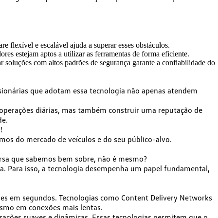
 flexível e escalável ajuda a superar esses obstáculos.
es estejam aptos a utilizar as ferramentas de forma eficiente.
ar soluções com altos padrões de segurança garante a confiabilidade do
sionárias que adotam essa tecnologia não apenas atendem
as operações diárias, mas também construir uma reputação de
de.
!
mos do mercado de veículos e do seu público-alvo.
versa que sabemos bem sobre, não é mesmo?
ada. Para isso, a tecnologia desempenha um papel fundamental,
res em segundos. Tecnologias como
Content Delivery Networks
esmo em conexões mais lentas.
rações suaves e dinâmicas. Essas tecnologias permitem que o