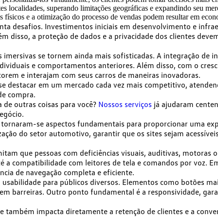
tes localidades, superando limitações geográficas e expandindo seu mer
físicos e a otimização do processo de vendas podem resultar em econ
nta desafios. Investimentos iniciais em desenvolvimento e infrae
lém disso, a proteção de dados e a privacidade dos clientes deve
s imersivas se tornem ainda mais sofisticadas
. A integração de i
ndividuais e comportamentos anteriores. Além disso, com o cre
torem e interajam com seus carros de maneiras inovadoras.
 se destacar em um mercado cada vez mais competitivo, atende
 de compra.
a de outras coisas para você?
Nossos serviços
já ajudaram centena
egócio.
ias tornaram-se aspectos fundamentais para proporcionar uma
exp
ação do setor automotivo, garantir que os sites sejam acessíve
tam que pessoas com deficiências visuais, auditivas, motoras 
é a compatibilidade com leitores de tela e comandos por voz. 
cia de navegação completa e eficiente.
 usabilidade
para públicos diversos. Elementos como botões maio
 sem barreiras. Outro ponto fundamental é a responsividade, gar
. Ele também impacta diretamente a retenção de clientes e a con