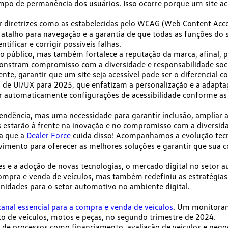
mpo de permanência dos usuários. Isso ocorre porque um site ac
 diretrizes como as estabelecidas pelo
WCAG (Web Content Access
e atalho para navegação e a garantia de que todas as funções do
tificar e corrigir possíveis falhas.
 do público, mas também
fortalece a reputação da marca
, afinal
emonstram
compromisso com a diversidade e responsabilidade soc
ente, garantir que um site seja acessível pode ser o diferencial 
s de UI/UX para 2025, que enfatizam a personalização e a adapta
ar automaticamente configurações de acessibilidade conforme as
endência, mas uma necessidade
para garantir inclusão, ampliar a
estarão à frente na inovação e no compromisso com a diversida
xa que a
Dealer Force
cuida disso! Acompanhamos a evolução tecno
lvimento
para oferecer as melhores soluções e garantir que sua c
a adoção de novas tecnologias, o mercado digital no setor aut
compra
e venda de veículos, mas também redefiniu as estratégias
nidades para o setor automotivo no ambiente digital.
canal essencial para a compra e venda de veículos
. Um monitoram
 de veículos, motos e peças, no segundo trimestre de 2024.
 de processos como financiamento, avaliação de veículos e negoc