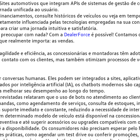
Sites automotivos que integram APIs de sistemas de gestão de c
nada unificada ao usuário.
financiamentos, consulte históricos de veículos ou veja em temp
retamente influenciada pelas tecnologias empregadas na sua con
ara criar uma jornada intuitiva e satisfatória.
 se preocupar com nada? Com a
DealerForce
é possível! Contamos
que realmente importa: as vendas
.
ilidade e eficiência, as concessionárias e montadoras têm ado
m o contato com os clientes, mas também otimizam processos de 
conversas humanas. Eles podem ser integrados a sites, aplicati
dos por inteligência artificial (IA), os chatbots modernos são ca
ara melhorar seu desempenho ao longo do tempo.
revistadas relataram que o
uso de bots no atendimento ao clie
mandas
, como agendamento de serviços, consulta de estoques, i
cem suporte imediato e constante, reduzindo a necessidade de int
 um determinado modelo de veículo está disponível na concessio
entiva e até sugerir acessórios ou upgrades compatíveis com o 
é a
disponibilidade
. Os consumidores não precisam esperar pelo h
es práticas
, como agendar um test drive ou conferir promoções,