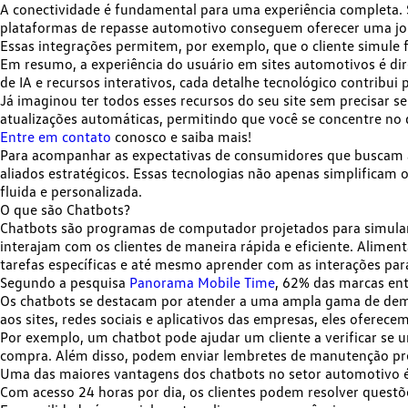
A conectividade é fundamental para uma experiência completa. 
plataformas de repasse automotivo conseguem oferecer uma jor
Essas integrações permitem, por exemplo, que o cliente simule 
Em resumo, a experiência do usuário em sites automotivos é
di
de IA e recursos interativos, cada detalhe tecnológico contribui p
Já imaginou ter todos esses recursos do seu site sem precisar
atualizações automáticas,
permitindo que você se concentre no 
Entre em contato
conosco e saiba mais!
Para acompanhar as expectativas de consumidores que buscam ag
aliados estratégicos. Essas tecnologias não apenas simplifica
fluida e personalizada.
O que são Chatbots?
Chatbots são programas de computador projetados para simular 
interajam com os clientes de maneira rápida e eficiente. Alimenta
tarefas específicas e até mesmo aprender com as interações p
Segundo a pesquisa
Panorama Mobile Time
,
62%
das marcas ent
Os chatbots se destacam por atender a
uma ampla gama de de
aos sites, redes sociais e aplicativos das empresas, eles ofere
Por exemplo, um chatbot pode ajudar um cliente a verificar se
compra. Além disso, podem
enviar lembretes
de manutenção prev
Uma das maiores vantagens dos chatbots no setor automotivo 
Com acesso 24 horas por dia, os clientes podem
resolver questõ