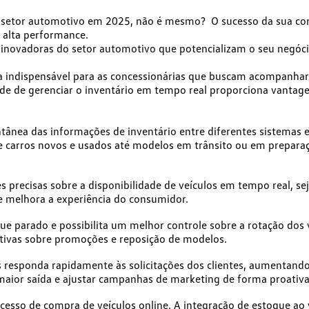
o setor automotivo em 2025, não é mesmo? O sucesso da sua con
alta performance.
 inovadoras do setor automotivo
que potencializam o seu negóci
ta indispensável para as concessionárias que buscam acompanh
ade de gerenciar o inventário em tempo real
proporciona vantag
antânea das informações de inventário entre diferentes sistema
esde carros novos e usados até modelos em trânsito ou em prepara
 precisas sobre a disponibilidade de veículos em tempo real, s
 e melhora a experiência do consumidor.
que parado e possibilita um melhor controle sobre a rotação dos 
tivas sobre promoções e reposição de modelos.
 responda rapidamente às solicitações dos clientes, aumentando
maior saída e ajustar campanhas de marketing de forma proativa
ocesso de compra de veículos online. A integração de estoque a