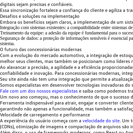
digitais sejam precisas e confiáveis.
Essa sincronização fortalece a confiança do cliente e agiliza a 
Desafios e soluções na implementação
Embora os benefícios sejam claros, a implementação de um sist
Integração com sistemas existentes:
a compatibilidade entre sistemas d
Treinamento da equipe:
a adesão da equipe é fundamental para o sucesso
Segurança de dados:
a proteção de informações sensíveis é essencial pa
sistema.
O futuro das concessionárias modernas
Com a evolução do mercado automotivo, a integração de estoqu
melhor seus clientes, mas também se posicionam como líderes n
Ao alavancar a precisão, a agilidade e a eficiência proporciona
confiabilidade e inovação. Para concessionárias modernas, inte
Seu site ainda não tem uma integração que permite a atualizaçã
Somos
especialistas em desenvolver tecnologias inovadoras do
Fale com um dos nossos especialistas
e saiba como podemos tra
Um novo ano começou, mas o conhecimento de que o sucesso de
Ferramenta indispensável para atrair, engajar e converter clien
garantindo não apenas a funcionalidade, mas também a satisfaç
Velocidade de carregamento e performance
A experiência do usuário começa com a
velocidade do site
. Um 
(CDNs), otimização de imagens e compactação de arquivos são i
Além disso, o uso de frameworks modernos, como React ou Angu