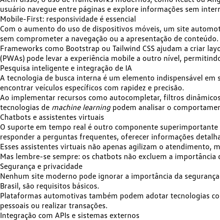
usuário navegue entre páginas e explore informações sem inter
Mobile-First: responsividade é essencial
Com o aumento do uso de dispositivos móveis, um site automo
sem comprometer a navegação ou a apresentação de conteúdo.
Frameworks como Bootstrap ou Tailwind CSS ajudam a
criar la
(PWAs) pode levar a experiência mobile a outro nível, permitind
Pesquisa inteligente e integração de IA
A tecnologia de busca interna é um elemento indispensável em si
encontrar veículos específicos com rapidez e precisão.
Ao implementar recursos como autocompletar, filtros dinâmicos 
tecnologias de
machine learning
podem analisar o comportamento
Chatbots e assistentes virtuais
O suporte em tempo real é outro componente superimportante p
responder a perguntas frequentes, oferecer informações detalh
Esses assistentes virtuais não apenas agilizam o atendimento
Mas lembre-se sempre: os chatbots não excluem a importância
Segurança e privacidade
Nenhum site moderno pode ignorar
a importância da segurança
Brasil, são requisitos básicos.
Plataformas automotivas também podem adotar tecnologias 
pessoais ou realizar transações.
Integração com APIs e sistemas externos