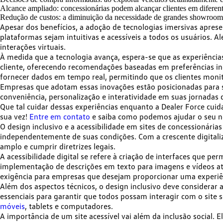
Alcance ampliado:
concessionárias podem alcançar clientes em diferen
Redução de custos:
a diminuição da necessidade de grandes showrooms 
Apesar dos benefícios, a adoção de tecnologias imersivas aprese
plataformas sejam intuitivas e acessíveis a todos os usuários
. A
interações virtuais.
À medida que a tecnologia avança, espera-se que as
experiência
cliente, oferecendo recomendações baseadas em preferências i
fornecer dados em tempo real, permitindo que os clientes moni
Empresas que adotam essas inovações estão posicionadas para
conveniência, personalização e interatividade em suas jornadas
Que tal cuidar dessas experiências enquanto a Dealer Force cuid
sua vez!
Entre em contato
e saiba como podemos ajudar o seu n
O design inclusivo e a acessibilidade em sites de concessionár
independentemente de suas condições. Com a crescente digitaliz
amplo e cumprir diretrizes legais.
A acessibilidade digital se refere à
criação de interfaces
que permi
implementação de descrições em texto para imagens e vídeos at
exigência
para empresas que desejam proporcionar uma experiên
Além dos aspectos técnicos, o design inclusivo
deve considerar a
essenciais para garantir que todos possam interagir com o site
móveis
, tablets e computadores.
A importância de um site acessível vai além da inclusão social