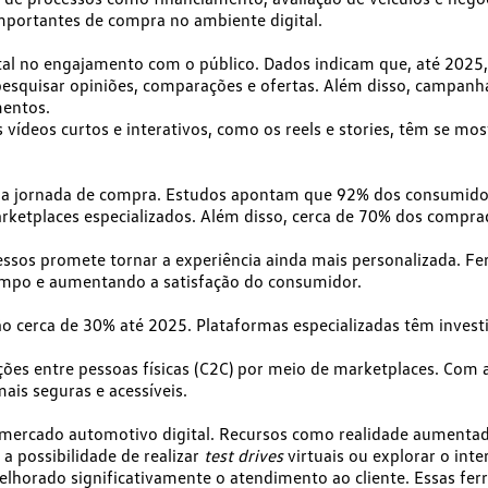
mportantes de compra no ambiente digital.
al no engajamento com o público. Dados indicam que, até 2025
squisar opiniões, comparações e ofertas. Além disso, campanha
mentos.
s
vídeos curtos e interativos, como os reels e stories
, têm se mos
l na jornada de compra. Estudos apontam que
92% dos consumidor
rketplaces especializados. Além disso, cerca de
70% dos comprad
essos promete tornar a experiência ainda mais personalizada. Fe
tempo e aumentando a satisfação do consumidor.
ão cerca de 30%
até 2025. Plataformas especializadas têm invest
ões entre pessoas físicas (C2C) por meio de marketplaces. Com a
ais seguras e acessíveis.
mercado automotivo digital. Recursos como realidade aumentada 
a possibilidade de realizar
test drives
virtuais ou explorar o int
horado significativamente o atendimento ao cliente. Essas fer