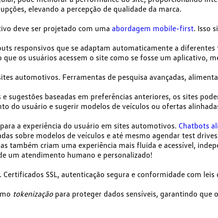
rupções, elevando a percepção de qualidade da marca.
tivo deve ser projetado com uma
abordagem mobile-first
. Isso 
youts responsivos
que se adaptam automaticamente a diferentes t
o que os usuários acessem o site como se fosse um aplicativo, m
tes automotivos. Ferramentas de pesquisa avançadas, alimentadas 
e sugestões baseadas em preferências anteriores, os sites pode
 do usuário e sugerir modelos de veículos ou ofertas alinhadas
ara a experiência do usuário em sites automotivos.
Chatbots a
adas sobre modelos de veículos e até mesmo agendar test drives
, mas também criam uma
experiência mais fluida e acessível
, inde
 de um atendimento humano e personalizado!
. Certificados SSL, autenticação segura e conformidade com leis
como
tokenização
para proteger dados sensíveis, garantindo que o