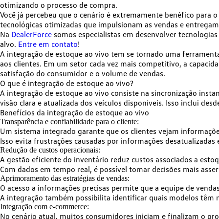
otimizando o processo de compra.
Você já percebeu que o cenário é extremamente benéfico para 
tecnológicas otimizadas
que impulsionam as vendas e entregam 
Na
DealerForce
somos especialistas em desenvolver
tecnologias
alvo.
Entre em contato
!
A integração de estoque ao vivo tem se tornado uma ferramen
aos clientes
. Em um setor cada vez mais competitivo, a capacid
satisfação do consumidor e o volume de vendas.
O que é integração de estoque ao vivo?
A integração de estoque ao vivo consiste na sincronização inst
visão clara e atualizada dos veículos disponíveis. Isso inclui d
Benefícios da integração de estoque ao vivo
Transparência e confiabilidade para o cliente:
Um sistema integrado garante que os clientes vejam informações
Isso evita frustrações causadas por informações desatualizadas
Redução de custos operacionais:
A gestão eficiente do inventário reduz custos associados a esto
Com dados em tempo real, é possível tomar decisões mais asser
Aprimoramento das estratégias de vendas:
O acesso a informações precisas permite que a equipe de vendas
A integração também possibilita identificar quais modelos têm 
Integração com e-commerce:
No cenário atual, muitos consumidores iniciam e finalizam o pr