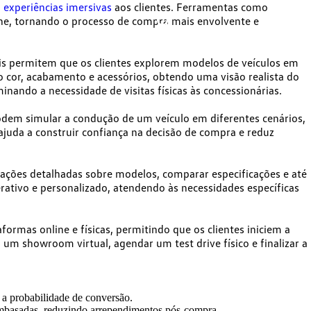
m
experiências imersivas
aos clientes. Ferramentas como
ine, tornando o processo de compra mais envolvente e
is
permitem que os clientes explorem modelos de veículos em
o cor, acabamento e acessórios, obtendo uma visão realista do
nando a necessidade de visitas físicas às concessionárias.
podem
simular a condução de um veículo
em diferentes cenários,
ajuda a construir confiança
na decisão de compra e reduz
mações detalhadas sobre modelos,
comparar especificações
e até
ativo e personalizado, atendendo às necessidades específicas
aformas online e físicas
, permitindo que os clientes iniciem a
m showroom virtual, agendar um test drive físico e finalizar a
 a probabilidade de conversão.
 embasadas, reduzindo arrependimentos pós-compra.