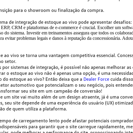
transição para o showroom ou finalização da compra.
ema de integração de estoque ao vivo pode apresentar desafios:
e ERP, CRM e plataformas de e-commerce é crucial. Escolher um software
 do sistema. Investir em treinamentos assegura que todos os colaborador
ra evitar problemas legais e danos à reputação da concessionária. Adot
e ao vivo se torna uma vantagem competitiva essencial. Conces
o setor.
das por sistemas de integração, é possível não apenas melhorar 
grar o estoque ao vivo não é apenas uma opção, é uma necessida
o do estoque ao vivo? Então deixa que a
Dealer Force
cuida disso
 setor automotivo
que potencializam o seu negócio, pois entende
nsformar seu site em um campeão de conversão!
 um site vai muito além de um design atraente, já é uma con
tes, seu site depende de uma experiência do usuário (UX) otimiz
ão de quem utiliza a plataforma.
tempo de carregamento lento pode afastar potenciais comprado
ndispensáveis para garantir que o site carregue rapidamente, m
lar, pode melhorar a performance do site, proporcionando inte