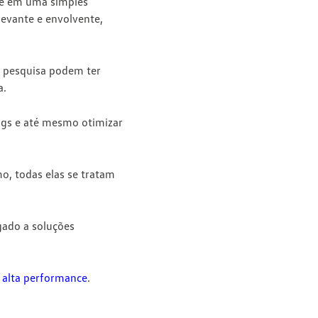
se em uma simples
evante e envolvente,
e pesquisa podem ter
a.
ags e até mesmo otimizar
o, todas elas se tratam
gado a soluções
 alta performance
.