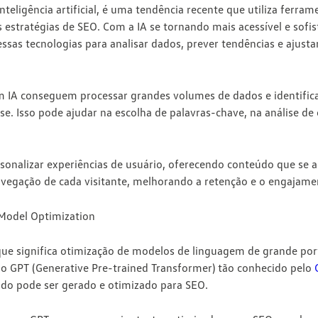
teligência artificial
, é uma tendência recente que utiliza ferrame
as estratégias de SEO. Com a IA se tornando mais acessível e sofi
ssas tecnologias para analisar dados, prever tendências e ajust
m IA conseguem processar
grandes volumes de dados e identific
e. Isso pode ajudar na escolha de palavras-chave, na análise de 
sonalizar experiências de usuário
, oferecendo conteúdo que se a
egação de cada visitante, melhorando a retenção e o engajame
Model Optimization
ue significa
otimização de modelos de linguagem de grande por
o GPT (Generative Pre-trained Transformer) tão conhecido pelo
do pode ser gerado e otimizado para SEO.