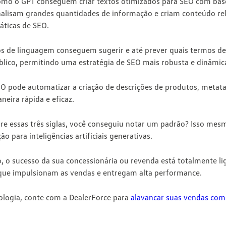
mo o GPT conseguem criar textos otimizados para SEO com ba
nalisam grandes quantidades de informação e criam conteúdo rel
áticas de SEO.
os de linguagem conseguem sugerir e até prever quais termos d
lico, permitindo uma estratégia de SEO mais robusta e dinâmic
O pode automatizar a criação de descrições de produtos, metat
eira rápida e eficaz.
re essas três siglas, você conseguiu notar um padrão? Isso mesm
ão para inteligências artificiais generativas
.
o,
o sucesso da sua concessionária ou revenda está totalmente li
ue impulsionam as vendas e entregam alta performance.
ologia, conte com a
DealerForce
para
alavancar suas vendas com