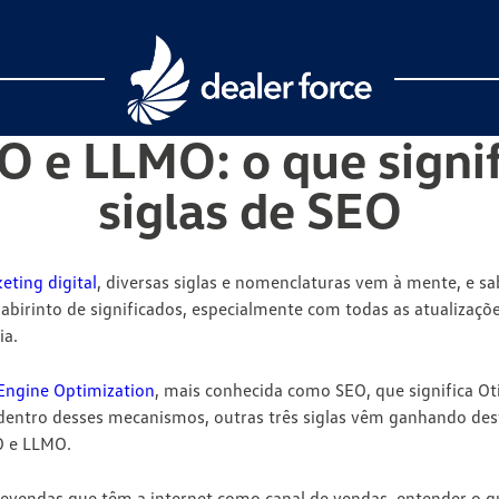
O e LLMO: o que signi
siglas de SEO
eting digital
, diversas siglas e nomenclaturas vem à mente, e 
labirinto de significados, especialmente com todas as atualizaç
ia.
Engine Optimization
, mais conhecida como
SEO
, que significa
Ot
 dentro desses mecanismos, outras três siglas vêm ganhando des
O
e
LLMO
.
revendas que têm a internet como canal de vendas, entender o qu