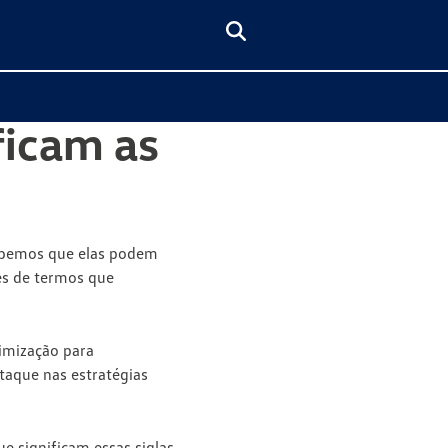
ficam as
sabemos que elas podem
ões de termos que
imização para
taque nas estratégias
e significam essas siglas