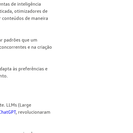
ntas de inteligência
sticada, otimizadores de
ar conteúdos de maneira
ar padrões
que um
concorrentes e na criação
dapta às preferências e
nto.
te
. LLMs (Large
ChatGPT
, revolucionaram