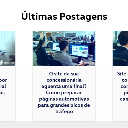
Últimas Postagens
O site da sua
Site
por
concessionária
co
ial
aguenta uma final?
con
is
Como preparar
p
páginas automotivas
cam
para grandes picos de
tráfego