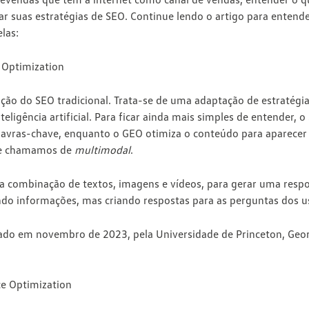
ar suas estratégias
de SEO. Continue lendo o artigo para entend
las:
 Optimization
ão do SEO tradicional. Trata-se de uma
adaptação de estratégi
eligência artificial
. Para ficar ainda mais simples de entender, 
lavras-chave, enquanto o
GEO otimiza o conteúdo para aparecer
ue chamamos de
multimodal
.
 a
combinação de textos, imagens e vídeos
, para gerar uma res
do informações, mas criando respostas para as perguntas dos u
zado em novembro de 2023, pela Universidade de Princeton, Georg
nce Optimization