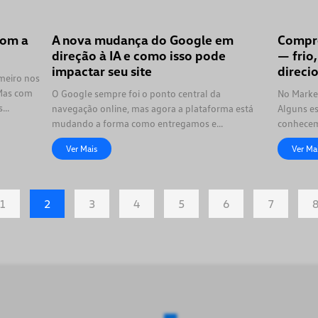
com a
A nova mudança do Google em
Compre
direção à IA e como isso pode
— frio
impactar seu site
direci
meiro nos
 Mas com
O Google sempre foi o ponto central da
No Market
s
navegação online, mas agora a plataforma está
Alguns es
mudando a forma como entregamos e
conhecem
consumimos informações. Com a
Entender 
Ver Mais
Ver Ma
1
2
3
4
5
6
7