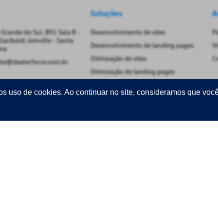
Soluções
A
 Grande do Sul, 891 Sala 8 -
Desenvolvimento de sites
Pá
Garibaldi Joinville - Santa
Desenvolvimento de landing pages
Vi
ina
Otimização de sites
C
to@dealerforce.com.br
Otimização de landing pages
os uso de cookies. Ao continuar no site, consideramos que voc