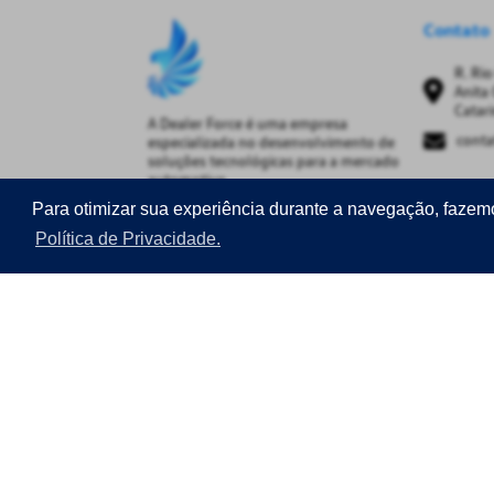
Contato
R. Rio
Anita 
Catar
A
Dealer Force
é uma empresa
conta
especializada no desenvolvimento de
soluções tecnológicas para a mercado
automotivo.
Para otimizar sua experiência durante a navegação, fazem
Copyright Dealer Force
Política de Privacidade.