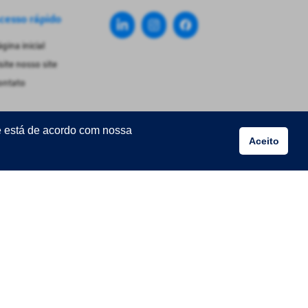
cesso rápido
gina inicial
site nosso site
ontato
ê está de acordo com nossa
Aceito