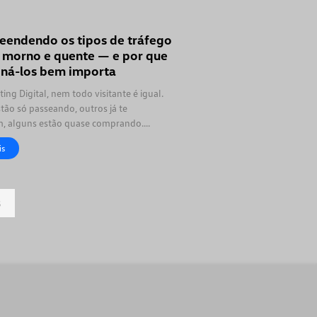
endendo os tipos de tráfego
, morno e quente — e por que
oná-los bem importa
ing Digital, nem todo visitante é igual.
tão só passeando, outros já te
, alguns estão quase comprando.
esses diferentes níveis de
is
8