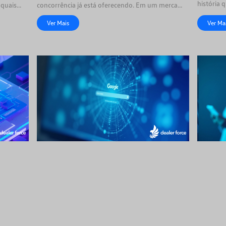
história 
 quais
concorrência já está oferecendo. Em um mercado
cada vez mais ágil
Ver Mais
Ver Ma