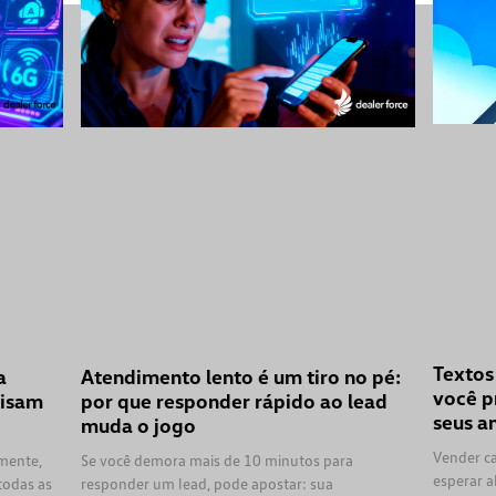
Textos
a
Atendimento lento é um tiro no pé:
você p
cisam
por que responder rápido ao lead
seus a
muda o jogo
Vender ca
lmente,
Se você demora mais de 10 minutos para
esperar a
 todas as
responder um lead, pode apostar: sua