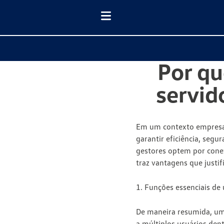
Por qu
servid
Em um contexto empresari
garantir eficiência
,
segur
gestores optem por cone
traz vantagens que justi
1. Funções essenciais de
De maneira resumida, um
a múltiplos usuários de