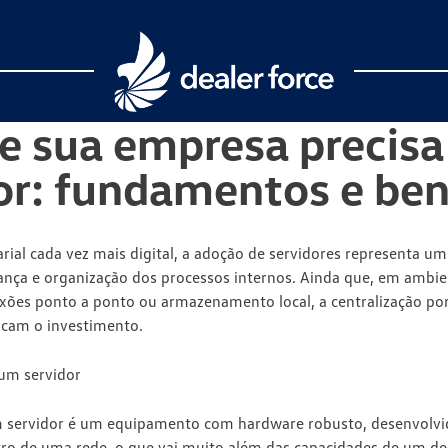
e sua empresa precis
or: fundamentos e ben
al cada vez mais digital,
a adoção de servidores representa um 
ança
e
organização dos processos internos
. Ainda que, em ambien
xões ponto a ponto ou armazenamento local, a centralização po
ficam o investimento.
 um servidor
 servidor é um equipamento com hardware robusto, desenvolvid
ntro de uma rede, o que vai muito além das capacidades de um 