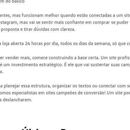
ém do básico
antes, mas funcionam melhor quando estão conectadas a um site
tagram, mas vai se sentir mais confiante em comprar se puder vi
proposta e tirar dúvidas com clareza.
oja aberta 24 horas por dia, todos os dias da semana, só que 
er vender mais, comece construindo a base certa. Um site profiss
 é um investimento estratégico. É ele que vai sustentar suas ca
o.
ra planejar essa estrutura, organizar os textos ou conectar com 
somos especialistas em sites campeões de conversão! Um site pod
as deslancharem.