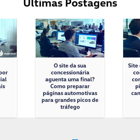
Últimas Postagens
O site da sua
Site
por
concessionária
co
ial
aguenta uma final?
con
is
Como preparar
p
páginas automotivas
cam
para grandes picos de
tráfego