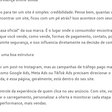
s para ter um site é simples: credibilidade. Pense bem, quantas
contrar um site, ficou com um pé atrás? Isso acontece com seu
casa oficial” da sua marca. É o lugar onde o consumidor encontra
 que você vende, como vende, formas de pagamento, contato, polít
mite segurança, e isso influencia diretamente na decisão de co
 uma boa estrutura
ar um post no Instagram, mas as campanhas de tráfego pago mai
como Google Ads, Meta Ads ou TikTok Ads precisam direcionar o
a, e essa página, geralmente, está dentro do seu site.
ntrole da experiência de quem clica no seu anúncio
. Com site, v
ar o carregamento, personalizar a oferta e monitorar cada etapa 
s performance, mais vendas.