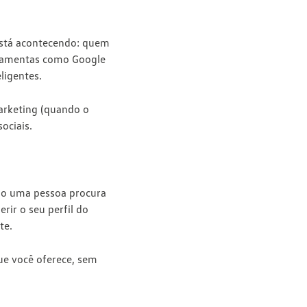
 está acontecendo: quem
rramentas como Google
ligentes.
arketing (quando o
ociais.
ndo uma pessoa procura
rir o seu perfil do
te.
ue você oferece
, sem