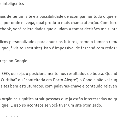
s inteligentes
ais de ter um site é a possibilidade de acompanhar tudo o que
ca, por onde navega, qual produto mais chama atenção. Com fe
acebook, você coleta dados que ajudam a tomar decisões mais inte
blicos personalizados para anúncios futuros, como o famoso rem
que já visitou seu site). Isso é impossível de fazer só com redes s
areça no Google
o SEO, ou seja, o posicionamento nos resultados de busca. Qua
uritiba” ou “confeitaria em Porto Alegre”, o Google não vai suge
ar sites bem estruturados, com palavras-chave e conteúdo relevan
 orgânica significa
atrair pessoas que já estão interessadas no q
lique. E isso só acontece se você tiver um site otimizado.