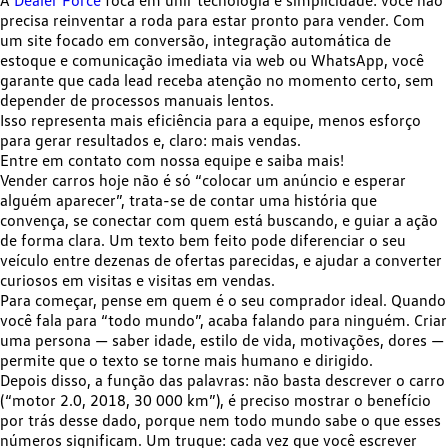
A
Dealer Force
foca em unir tecnologia e simplicidade: você não
precisa reinventar a roda para estar pronto para vender. Com
um site focado em conversão, integração automática de
estoque e comunicação imediata via web ou WhatsApp, você
garante que cada lead receba atenção no momento certo, sem
depender de processos manuais lentos.
Isso representa mais eficiência para a equipe, menos esforço
para gerar resultados e, claro: mais vendas.
Entre em contato com nossa equipe e saiba mais!
Vender carros hoje não é só “colocar um anúncio e esperar
alguém aparecer”, trata-se de contar uma história que
convença, se conectar com quem está buscando, e guiar a ação
de forma clara. Um texto bem feito pode diferenciar o seu
veículo entre dezenas de ofertas parecidas, e ajudar a converter
curiosos em visitas e visitas em vendas.
Para começar, pense em quem é o seu comprador ideal. Quando
você fala para “todo mundo”, acaba falando para ninguém. Criar
uma persona — saber idade, estilo de vida, motivações, dores —
permite que o texto se torne
mais humano e dirigido
.
Depois disso, a função das palavras: não basta descrever o carro
(“motor 2.0, 2018, 30 000 km”), é preciso mostrar o benefício
por trás desse dado, porque nem todo mundo sabe o que esses
números significam. Um truque: cada vez que você escrever