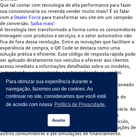
Que tal contar com tecnologia de alta performance para fazer
sua concessionária ou revenda vender muito mais? É só falar
com a
Dealer Force
para transformar seu site em um campeão
de conversão.
Saiba mais!
A tecnologia tem transformado a forma como os consumidores
interagem com produtos e serviços, e o setor automotivo não
fica de fora dessa revolução. Entre as inovações que facilitam a
experiência de compra, o QR Code
se destaca como uma
solução prática e eficiente
. Esse código de resposta rápida pode
ser aplicado diretamente nos veículos e oferecer aos clientes
acesso imediato a informações detalhadas sobre os modelos,
aumentando o engajamento e potencializando as vendas.
Como funciona o QR Code nos veículos?
Para otimizar sua experiência durante a
O QR Code é um código bidimensional que pode ser escaneado
navegação, fazemos uso de cookies. Ao
por um smartphone ou tablet com câmera. No setor
continuar no site, consideramos que você está
automotivo, ele pode ser aplicado em diferentes pontos do
carro, como para-brisas, etiquetas de preço, material
de acordo com nossa
Política de Privacidade.
publicitário ou até mesmo no próprio site da concessionária. Ao
escanear o código, o cliente é direcionado a uma página
Aceito
específica contendo informações detalhadas sobre o veículo,
como ficha técnica, preço, vídeos demonstrativos, avaliações de
outros consumidores e até simulações de financiamento.