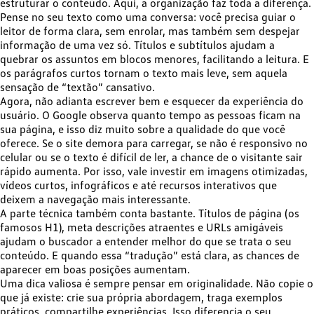
estruturar o conteúdo. Aqui, a organização faz toda a diferença.
Pense no seu texto como uma conversa: você precisa guiar o
leitor de forma clara, sem enrolar, mas também sem despejar
informação de uma vez só. Títulos e subtítulos ajudam a
quebrar os assuntos em blocos menores, facilitando a leitura. E
os parágrafos curtos tornam o texto mais leve, sem aquela
sensação de “textão” cansativo.
Agora, não adianta escrever bem e esquecer da
experiência do
usuário
. O Google observa quanto tempo as pessoas ficam na
sua página, e isso diz muito sobre a qualidade do que você
oferece. Se o site demora para carregar, se não é responsivo no
celular ou se o texto é difícil de ler, a chance de o visitante sair
rápido aumenta. Por isso, vale investir em imagens otimizadas,
vídeos curtos, infográficos e até recursos interativos que
deixem a navegação mais interessante.
A parte técnica também conta bastante. Títulos de página (os
famosos H1), meta descrições atraentes e URLs amigáveis
ajudam o buscador a entender melhor do que se trata o seu
conteúdo. E quando essa “tradução” está clara, as chances de
aparecer em boas posições aumentam.
Uma dica valiosa é
sempre pensar em originalidade
. Não copie o
que já existe: crie sua própria abordagem, traga exemplos
práticos, compartilhe experiências. Isso diferencia o seu