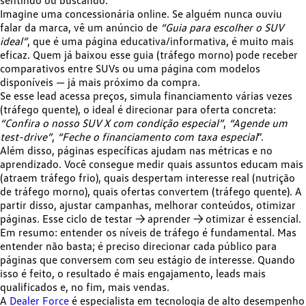
sentindo ou buscando.
Imagine uma concessionária online. Se alguém nunca ouviu
falar da marca, vê um anúncio de
“Guia para escolher o SUV
ideal”
, que é uma página educativa/informativa, é muito mais
eficaz. Quem já baixou esse guia (tráfego morno) pode receber
comparativos entre SUVs ou uma página com modelos
disponíveis — já mais próximo da compra.
Se esse lead acessa preços, simula financiamento várias vezes
(tráfego quente), o ideal é direcionar para oferta concreta:
“Confira o nosso SUV X com condição especial”
,
“Agende um
test-drive”
,
“Feche o financiamento com taxa especial
”.
Além disso, páginas específicas ajudam nas métricas e no
aprendizado. Você consegue medir quais assuntos educam mais
(atraem tráfego frio), quais despertam interesse real (nutrição
de tráfego morno), quais ofertas convertem (tráfego quente). A
partir disso, ajustar campanhas, melhorar conteúdos, otimizar
páginas. Esse ciclo de testar → aprender → otimizar é essencial.
Em resumo: entender os níveis de tráfego é fundamental. Mas
entender não basta; é
preciso direcionar cada público para
páginas que conversem com seu estágio de interesse
. Quando
isso é feito, o resultado é mais engajamento, leads mais
qualificados e, no fim, mais vendas.
A
Dealer Force
é especialista em tecnologia de alto desempenho