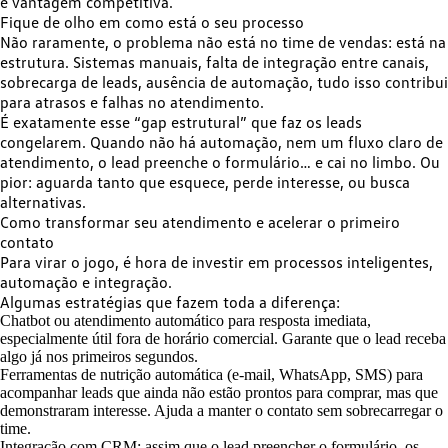
é vantagem competitiva.
Fique de olho em como está o seu processo
Não raramente, o problema não está no time de vendas: está na
estrutura. Sistemas manuais, falta de integração entre canais,
sobrecarga de leads, ausência de automação, tudo isso contribui
para atrasos e falhas no atendimento.
É exatamente esse “gap estrutural” que faz os leads
congelarem. Quando não há automação, nem um fluxo claro de
atendimento, o lead preenche o formulário… e cai no limbo. Ou
pior: aguarda tanto que esquece, perde interesse, ou busca
alternativas.
Como transformar seu atendimento e acelerar o primeiro
contato
Para virar o jogo, é hora de investir em processos inteligentes,
automação e integração.
Algumas estratégias que fazem toda a diferença:
Chatbot ou atendimento automático para resposta imediata,
especialmente útil fora de horário comercial. Garante que o lead receba
algo já nos primeiros segundos.
Ferramentas de nutrição automática (e-mail, WhatsApp, SMS) para
acompanhar leads que ainda não estão prontos para comprar, mas que
demonstraram interesse. Ajuda a manter o contato sem sobrecarregar o
time.
Integração com CRM: assim que o lead preencher o formulário, os