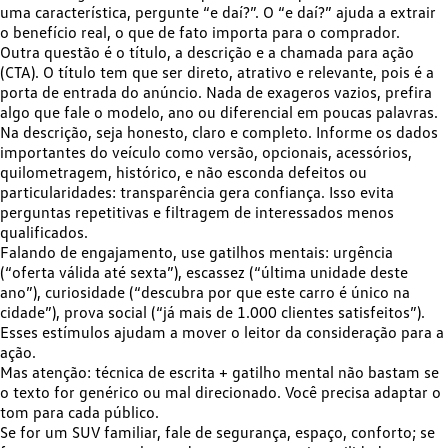
uma característica, pergunte “e daí?”. O “e daí?” ajuda a extrair
o benefício real, o que de fato importa para o comprador.
Outra questão é o título, a descrição e a chamada para ação
(CTA). O título tem que ser direto, atrativo e relevante, pois é a
porta de entrada do anúncio. Nada de exageros vazios, prefira
algo que fale o modelo, ano ou diferencial em poucas palavras.
Na descrição, seja honesto, claro e completo. Informe os dados
importantes do veículo como versão, opcionais, acessórios,
quilometragem, histórico, e não esconda defeitos ou
particularidades: transparência gera confiança. Isso evita
perguntas repetitivas e filtragem de interessados menos
qualificados.
Falando de engajamento, use gatilhos mentais: urgência
(“oferta válida até sexta”), escassez (“última unidade deste
ano”), curiosidade (“descubra por que este carro é único na
cidade”), prova social (“já mais de 1.000 clientes satisfeitos”).
Esses estímulos ajudam a mover o leitor da consideração para a
ação.
Mas atenção: técnica de escrita + gatilho mental não bastam se
o texto for genérico ou mal direcionado. Você precisa adaptar o
tom para cada público.
Se for um SUV familiar, fale de segurança, espaço, conforto; se