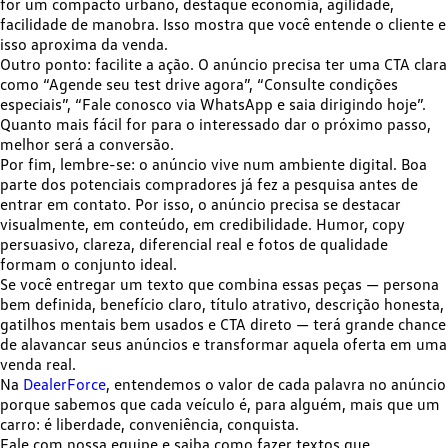
for um compacto urbano, destaque economia, agilidade,
facilidade de manobra. Isso mostra que você entende o cliente e
isso aproxima da venda.
Outro ponto: facilite a ação. O anúncio precisa ter uma CTA clara
como “Agende seu test drive agora”, “Consulte condições
especiais”, “Fale conosco via WhatsApp e saia dirigindo hoje”.
Quanto mais fácil for para o interessado dar o próximo passo,
melhor será a conversão.
Por fim, lembre-se:
o anúncio vive num ambiente digital
. Boa
parte dos potenciais compradores já fez a pesquisa antes de
entrar em contato. Por isso, o anúncio precisa se destacar
visualmente, em conteúdo, em credibilidade. Humor, copy
persuasivo, clareza, diferencial real e fotos de qualidade
formam o conjunto ideal.
Se você entregar um texto que combina essas peças — persona
bem definida, benefício claro, título atrativo, descrição honesta,
gatilhos mentais bem usados e CTA direto — terá grande chance
de alavancar seus anúncios e transformar aquela oferta em uma
venda real.
Na
DealerForce
, entendemos o valor de cada palavra no anúncio
porque sabemos que cada veículo é, para alguém, mais que um
carro: é liberdade, conveniência, conquista.
Fale com nossa equipe e saiba como fazer textos que