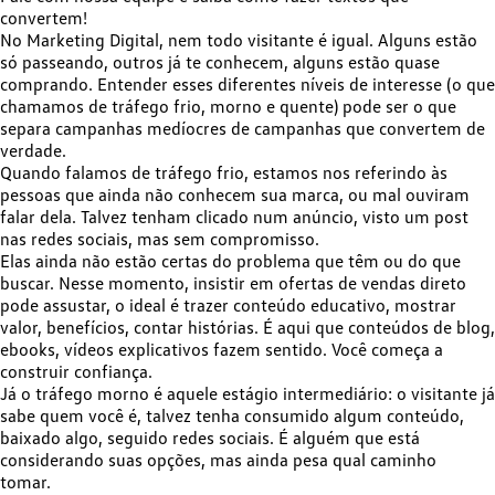
convertem!
No Marketing Digital,
nem todo visitante é igual
. Alguns estão
só passeando, outros já te conhecem, alguns estão quase
comprando. Entender esses diferentes níveis de interesse (o que
chamamos de tráfego frio, morno e quente) pode ser o que
separa campanhas medíocres de campanhas que convertem de
verdade.
Quando falamos de
tráfego frio
, estamos nos referindo às
pessoas que ainda não conhecem sua marca
, ou mal ouviram
falar dela. Talvez tenham clicado num anúncio, visto um post
nas redes sociais, mas sem compromisso.
Elas ainda não estão certas do problema que têm ou do que
buscar. Nesse momento, insistir em ofertas de vendas direto
pode assustar, o ideal é trazer conteúdo educativo, mostrar
valor, benefícios, contar histórias. É aqui que conteúdos de blog,
ebooks, vídeos explicativos fazem sentido. Você começa a
construir confiança.
Já o
tráfego morn
o é aquele estágio intermediário:
o visitante já
sabe quem você é
, talvez tenha consumido algum conteúdo,
baixado algo, seguido redes sociais. É alguém que está
considerando suas opções, mas ainda pesa qual caminho
tomar.