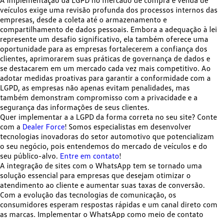
A implementação da LGPD no mercado de compra e venda de
veículos exige uma revisão profunda dos processos internos das
empresas, desde a coleta até o armazenamento e
compartilhamento de dados pessoais. Embora a adequação à lei
represente um desafio significativo, ela também
oferece uma
oportunidade para as empresas fortalecerem a confiança dos
clientes
, aprimorarem suas práticas de governança de dados e
se destacarem em um mercado cada vez mais competitivo. Ao
adotar medidas proativas para garantir a conformidade com a
LGPD, as empresas não apenas evitam penalidades, mas
também
demonstram compromisso com a privacidade e a
segurança das informações
de seus clientes.
Quer implementar a a LGPD da forma correta no seu site? Conte
com a
Dealer Force
! Somos especialistas em desenvolver
tecnologias inovadoras do setor automotivo que potencializam
o seu negócio, pois entendemos do mercado de veículos e do
seu público-alvo.
Entre em contato
!
A integração de sites com o WhatsApp tem se tornado uma
solução essencial para empresas que desejam otimizar o
atendimento ao cliente e aumentar suas taxas de conversão.
Com a evolução das tecnologias de comunicação,
os
consumidores esperam respostas rápidas
e um canal direto com
as marcas. Implementar o WhatsApp como meio de contato