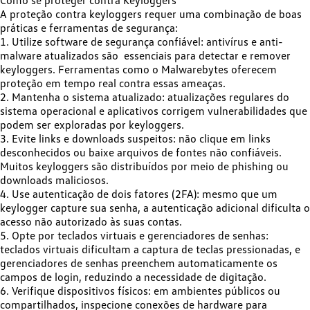
Como se proteger contra Keyloggers
A proteção contra keyloggers requer uma combinação de boas
práticas e ferramentas de segurança:​
1. Utilize software de segurança confiável:
antivírus e anti-
malware atualizados são essenciais para detectar e remover
keyloggers. Ferramentas como o Malwarebytes oferecem
proteção em tempo real contra essas ameaças.​
2. Mantenha o sistema atualizado:
atualizações regulares do
sistema operacional e aplicativos corrigem vulnerabilidades que
podem ser exploradas por keyloggers.​
3. Evite links e downloads suspeitos:
não clique em links
desconhecidos ou baixe arquivos de fontes não confiáveis.
Muitos keyloggers são distribuídos por meio de phishing ou
downloads maliciosos.​
4. Use autenticação de dois fatores (2FA):
mesmo que um
keylogger capture sua senha, a autenticação adicional dificulta o
acesso não autorizado às suas contas.​
5. Opte por teclados virtuais e gerenciadores de senhas:
teclados virtuais dificultam a captura de teclas pressionadas, e
gerenciadores de senhas preenchem automaticamente os
campos de login, reduzindo a necessidade de digitação.​
6. Verifique dispositivos físicos:
em ambientes públicos ou
compartilhados, inspecione conexões de hardware para